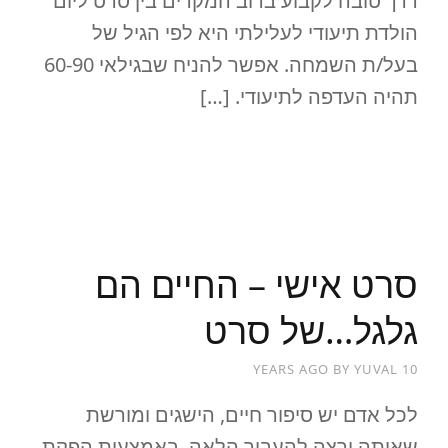
דרך טובה לקבוע ברוב המקרים בין סרט ליום
הולדת תיעודי לעלילתי היא לפי הגיל של
בעל/ת השמחה. אפשר להניח שבגילאי 60-90
תהיה העדפה לתיעודי. […]
READ MORE
סרט אישי – החיים הם
גלגל…של סרט
BY
YUVAL
10 YEARS AGO
לכל אדם יש סיפור חיים, הישגים ומורשת
שאותה ירצה להעביר הלאה. באמצעות הפקת