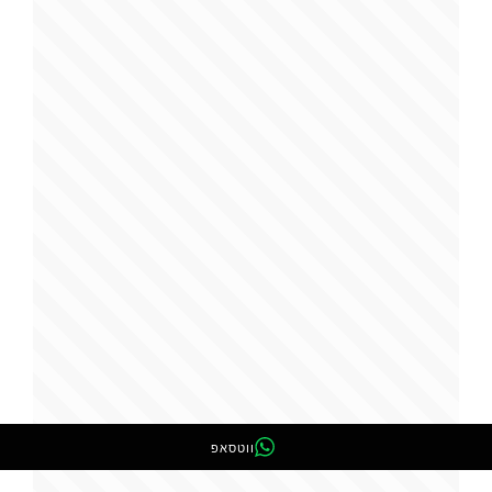
ווטסאפ