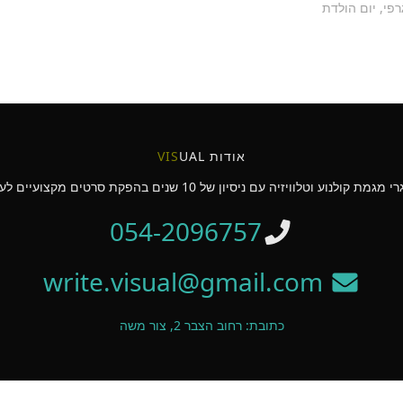
רפי
,
יום הולדת
אודות
UAL
VIS
054-2096757
write.visual@gmail.com
כתובת: רחוב הצבר 2, צור משה